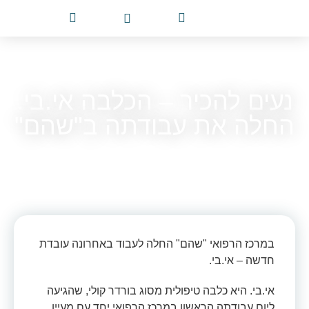
צור 
מלווים
עמוד 
תרמו
מרכז ר
קמפוס
שירות
נעים להכיר – הכלבה אי.בי.
החלה את עבודתה ב"שהם"
אוגוסט 13, 2024
במרכז הרפואי "שהם" החלה לעבוד באחרונה עובדת
חדשה – אי.בי.
אי.בי. היא כלבה טיפולית מסוג בורדר קולי, שהגיעה
ליום עבודתה הראשון במרכז הרפואי יחד עם מעיין,