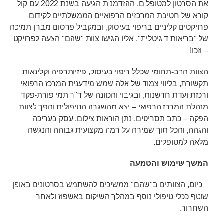
את הסרטון למטופלים. ההזדמנות הגיעה בשנת 2022 עם קול
קורא של חטיבת המרכזים הרפואיים הממשלתיים לקידום
פרויקטים קליניים בריפוי בעיסוק, ובמקביל פרסום מבחן תמיכה
של "בריאות דיגיטלית", אליו הגישו צוות "שהם" הצעה לפרויקט
– וזכו!
הצוות הרב-תחומי שכלל ריפוי בעיסוק, פיזיותרפיה וקלינאות
תקשורת, בליווי צמוד של אלה שמש מידענית המרכז הרפואי
ורכזת ועדת חדשנות, ובגיבוי והכוונה של ד"ר תמי פורת-פקד
מנהלת המרכז הרפואי – יצא מהשגרה הטיפולית והפך לצוות
הפקה – כתב תסריטים, נתן הוראות צילום, עסק בעריכה
והגהה, והכל תוך שמירה על רמה מקצועית גבוהה והנגשה
מלאה למטופלים.
המשך שימוש והטמעה
כיום, הצוותים ב"שהם" ממשיכים להשתמש בסרטונים באופן
שוטף ככלי טיפולי נוסף במהלך השיקום באשפוז ולאחר
השחרור.