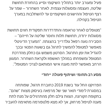
פעיל ומעורב יותר בתהליך השיקומי וסייע בהחזרת תחושת
שליטה, העצמה ומסוגלות עצמית. לאחר השחרור – שמר על
רצף הטיפול וההישגים השיקומיים עד להשתלבות במערך
הטיפול בקהילה.
"מטופלים לאחר טראומה והתדרדרות תפקודית חווים תחושת
מסוגלות ירודה, תחושת תלות וחוסר שליטה על חייהם" –
הסבירה נועה רפאל גולדרייך בהצגתה. "המערך הדיגיטלי
מאפשר למטופל להמשיך לתרגל גם בשעות הפנאי ובכך
להגדיל את זמן התרגול. הסרטון משמש גם כחלק מהדרכת
המטופל ומשפחתו במהלך האשפוז ולקראת השחרור. המגוון
הרחב מאפשר לתת מענה אישי המותאם לצרכי המטופל".
מסע רב-תחומי ושיתוף פעולה ייחודי
הפרויקט החל עוד בשנת 2019 כחוברת תרגול, שפותחה
במסגרת לימודי תואר שני של מרפאה בעיסוק מצוות "שהם".
בתקופת הקורונה, הצוות צילם חלק מהתרגילים על מנת לתת
מענה לטיפול מרחוק, אך לא מצא פלטפורמה מתאימה להעביר