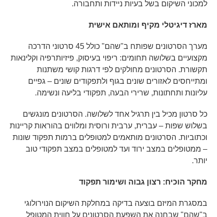
למכוני השיקום בשל בעיות ניידות ותחבורה.
מארז דיגיטלי מקיף ומותאם אישית
מערך הסרטונים שפותח ב"שהם" כולל 45 סרטוני הדרכה
מקצועיים בשלושה תחומים: ריפוי בעיסוק, פיזיותרפיה וקלינאות
תקשורת. הסרטונים מחולקים לפי דרגות קושי משתנות
ומתייחסים לאזורים שונים בגוף ולתפקודים שונים – גפיים
עליונות ותחתונות, שרירי הבעה, תפקודי בליעה ונשימה.
כל סרטון מכיל בין תרגיל אחד לשלושה. הסרטונים מונגשים
בשלוש שפות – עברית, ערבית ורוסית ומלווים בהוראות קריינות
וכתוביות. הסרטונים מותאמים למטופלים ברמות תפקוד שונות
– ממטופלים במצב ירוד ועד למטופלים במצב תפקודי טוב
יותר.
מחקר הוכיח: רצון גבוה ושימור תפקוד
במסגרת המיזם בוצעה בדיקה במחלקת השיקום הנוירולוגי
ב"שהם" שבחנה את השפעת הסרטונים על חווית המטופל