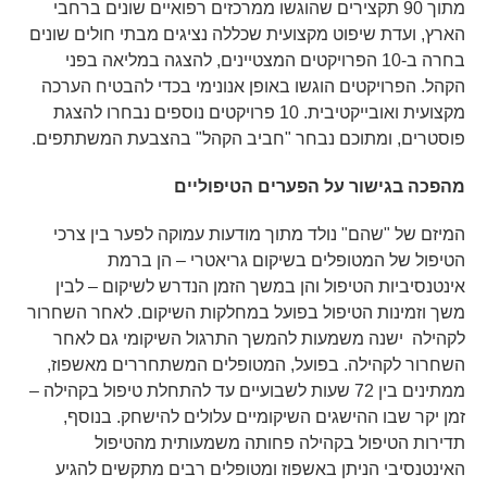
מתוך 90 תקצירים שהוגשו ממרכזים רפואיים שונים ברחבי
הארץ, ועדת שיפוט מקצועית שכללה נציגים מבתי חולים שונים
בחרה ב-10 הפרויקטים המצטיינים, להצגה במליאה בפני
הקהל. הפרויקטים הוגשו באופן אנונימי בכדי להבטיח הערכה
מקצועית ואובייקטיבית. 10 פרויקטים נוספים נבחרו להצגת
פוסטרים, ומתוכם נבחר "חביב הקהל" בהצבעת המשתתפים.
מהפכה בגישור על הפערים הטיפוליים
המיזם של "שהם" נולד מתוך מודעות עמוקה לפער בין צרכי
הטיפול של המטופלים בשיקום גריאטרי – הן ברמת
אינטנסיביות הטיפול והן במשך הזמן הנדרש לשיקום – לבין
משך וזמינות הטיפול בפועל במחלקות השיקום. לאחר השחרור
לקהילה ישנה משמעות להמשך התרגול השיקומי גם לאחר
השחרור לקהילה. בפועל, המטופלים המשתחררים מאשפוז,
ממתינים בין 72 שעות לשבועיים עד להתחלת טיפול בקהילה –
זמן יקר שבו ההישגים השיקומיים עלולים להישחק. בנוסף,
תדירות הטיפול בקהילה פחותה משמעותית מהטיפול
האינטנסיבי הניתן באשפוז ומטופלים רבים מתקשים להגיע