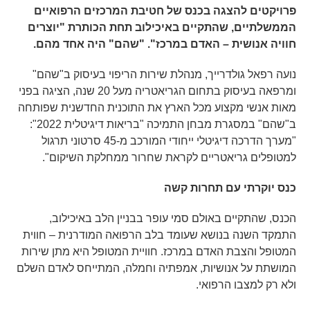
פרויקטים להצגה בכנס של חטיבת המרכזים הרפואיים
הממשלתיים, שהתקיים באיכילוב תחת הכותרת "יוצרים
חוויה אנושית – האדם במרכז". "שהם" היה אחד מהם.
נועה רפאל גולדרייך, מנהלת שירות הריפוי בעיסוק ב"שהם"
ומרפאה בעיסוק בתחום הגריאטריה מעל 20 שנה, הציגה בפני
מאות אנשי מקצוע מכל הארץ את התוכנית החדשנית שפותחה
ב"שהם" במסגרת מבחן התמיכה "בריאות דיגיטלית 2022":
"מערך הדרכה דיגיטלי ייחודי המורכב מ-45 סרטוני תרגול
למטופלים גריאטריים לקראת שחרור ממחלקת השיקום".
כנס יוקרתי עם תחרות קשה
הכנס, שהתקיים באולם סמי עופר בבניין הלב באיכילוב,
התמקד השנה בנושא שעומד בלב הרפואה המודרנית – חווית
המטופל והצבת האדם במרכז. חוויית המטופל היא מתן שירות
המושתת על אנושיות, אמפתיה וחמלה, המתייחס לאדם השלם
ולא רק למצבו הרפואי.